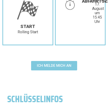
ABFAHRTSZ
17.
August
um
15:45
Uhr
START
Rolling Start
ICH MELDE MICH AN
SCHLÜSSELINFOS