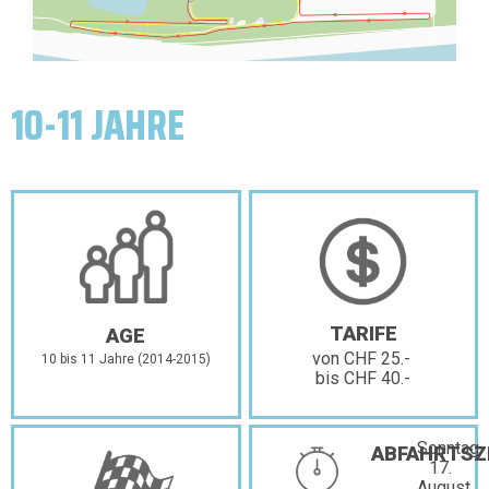
10-11 JAHRE
TARIFE
AGE
von CHF 25.-
10 bis 11 Jahre (2014-2015)
bis CHF 40.-
Sonntag,
ABFAHRTSZ
17.
August