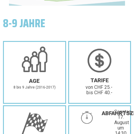
8-9 JAHRE
TARIFE
AGE
von CHF 25.-
8 bis 9 Jahre (2016-2017)
bis CHF 40.-
Sonntag,
ABFAHRTSZ
17.
August
um
14:30